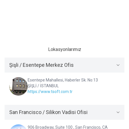
WebP formatı, özellikle web için
Neler Yapabiliriz?
optimize edilmiş modern bir
Sitelerde hız artırmak için
görüntü dosya formatıdır ve
yapılabilecek birçok strateji ve
popülerlik kazanmasının birkaç
optimizasyon var. Web sitesinin
önemli nedeni var:
daha hızlı yüklenmesi hem
kullanıcı deneyimini iyileştirir
Devamını Oku
Devamını Oku
hem de SEO açısından avantaj
sağlar. İşte site hızını artırmak
için bazı etkili yöntemler
Lokasyonlarımız
Şişli / Esentepe Merkez Ofis
Esentepe Mahallesi, Haberler Sk. No:13
ŞİŞLİ / İSTANBUL
https://www.tsoft.com.tr
San Francisco / Silikon Vadisi Ofisi
906 Broadway, Suite 100 , San Francisco, CA