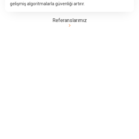
gelişmiş algoritmalarla güvenliği artırır.
Referanslarımız
06.11.2024
06.11.2024
Neden WEBP
Sitelerde Hız Artırmak İçin