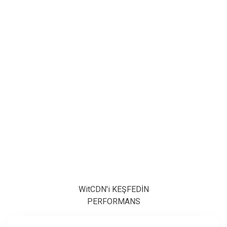
WitCDN ile Sitenizde Statik
İçerikler Çok Hızlı Açılır
T-Soft E-Ticaret ekosisteminde iseniz;
Dinamik içerikler
çok hızlı açılır.
Statik içerikler
hep güncel kalır.
Bugün WitCDN’e Geçiş Yapın
WitCDN'i KEŞFEDİN
PERFORMANS